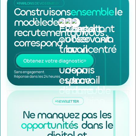
PARLONS DE VOS ENJEUX
Construisons
ensemble
le
modèle
de
recrutement
qui
vous
correspond
Obtenez votre diagnostic
Obtenez votre diagnostic
Sans engagement.
Réponse dans les 24 heures.
NEWSLETTER
Ne manquez pas les 
opportunités
 dans le 
digital et 