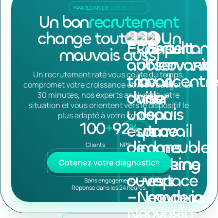
PARLONS DE VOS ENJEUX
Un bon
recrutement
change tout
Un
mauvais aussi
Un recrutement raté vous coûte du temps, 
compromet votre croissance et votre budget. En 
30 minutes, nos experts analysent votre 
situation et vous orientent vers le dispositif le 
plus adapté à votre contexte.
100
92
+
%
Clients 
NPS
Obtenez votre diagnostic
Obtenez votre diagnostic
Sans engagement.
Réponse dans les 24 heures.