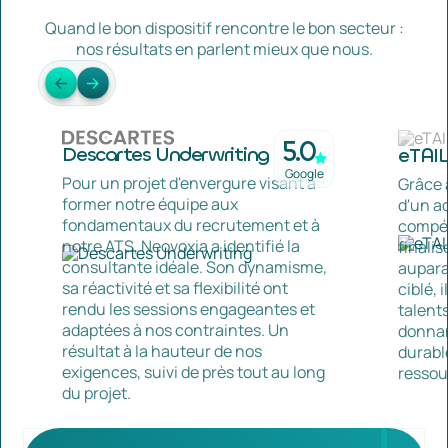
Quand le bon dispositif rencontre le bon secteur :
nos résultats en parlent mieux que nous.
5.0
Descartes Underwriting
eTAI
Google
Pour un projet d'envergure visant à
Grâce 
former notre équipe aux
d'un a
fondamentaux du recrutement et à
compét
notre ATS, Neovoxia a identifié la
finalis
consultante idéale. Son dynamisme,
aupara
sa réactivité et sa flexibilité ont
ciblé, 
rendu les sessions engageantes et
talent
adaptées à nos contraintes. Un
donnan
résultat à la hauteur de nos
durabl
exigences, suivi de près tout au long
ressou
du projet.